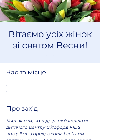
Вітаємо усіх жінок
зі святом Весни!
.
  |  
.
Час та місце
.
.
Про захід
Милі жінки, наш дружний колектив 
дитячого центру Оk'сфорд KIDS 
вітає Вас з прекрасним і світлим 