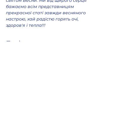
святом Весни. Ми від щирого серця 
бажаємо всім представницям 
прекрасної статі завжди весняного 
настрою, хай радістю горять очі, 
здоров'я і тепла!!!
Поділитися
Oксфорд КІДС
Громадська організація
officeoxfordkids@gmail.com
+380 98 965 13 55