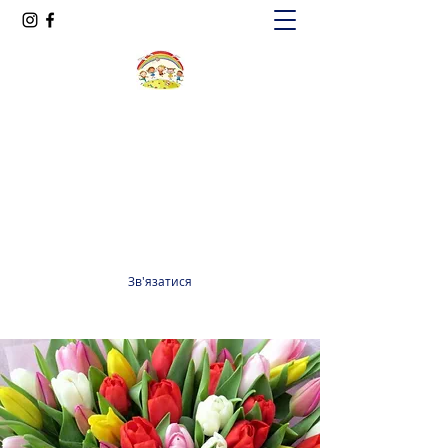
Oксфорд КІДС
Громадська організація
officeoxfordkids@gmail.com
+380 98 965 13 55
Зв'язатися