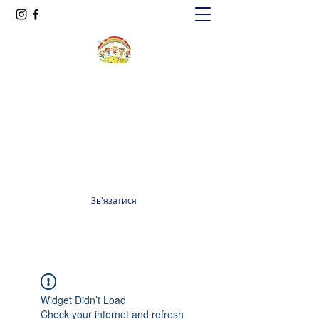
Oксфорд КІДС
Громадська організація
officeoxfordkids@gmail.com
+380 98 965 13 55
Зв'язатися
Widget Didn’t Load
Check your internet and refresh