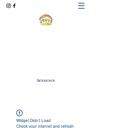
Oксфорд КІДС
Громадська організація
officeoxfordkids@gmail.com
+380 98 965 13 55
Зв'язатися
Widget Didn’t Load
Check your internet and refresh