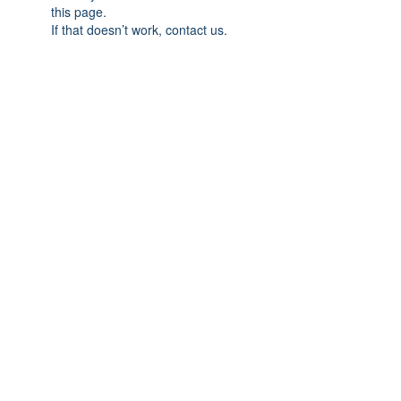
this page.
If that doesn’t work, contact us.