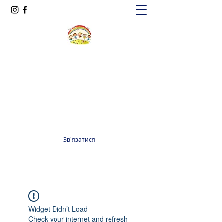
Oксфорд КІДС
Громадська організація
officeoxfordkids@gmail.com
+380 98 965 13 55
Зв'язатися
Widget Didn’t Load
Check your internet and refresh