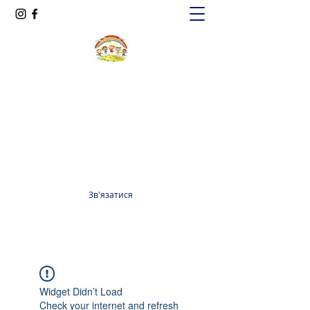
Oксфорд КІДС
Громадська організація
officeoxfordkids@gmail.com
+380 98 965 13 55
Зв'язатися
Widget Didn’t Load
Check your internet and refresh