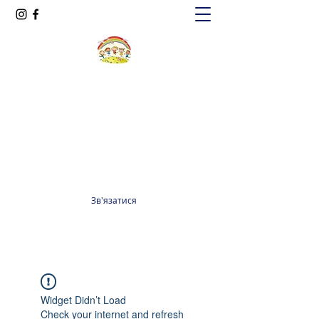
Oксфорд КІДС
Громадська організація
officeoxfordkids@gmail.com
+380 98 965 13 55
Зв'язатися
Widget Didn’t Load
Check your internet and refresh