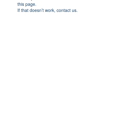
this page.
If that doesn’t work, contact us.