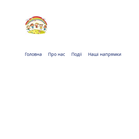
Oксфорд КІДС
Громадська
організація
Головна
Про нас
Події
Наші напрямки