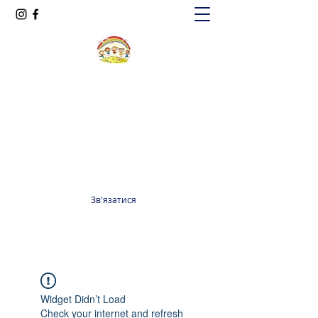
Oксфорд КІДС
Громадська організація
officeoxfordkids@gmail.com
+380 98 965 13 55
Зв'язатися
Widget Didn’t Load
Check your internet and refresh