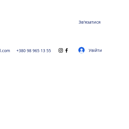
Зв'язатися
Увійти
l.com
+380 98 965 13 55