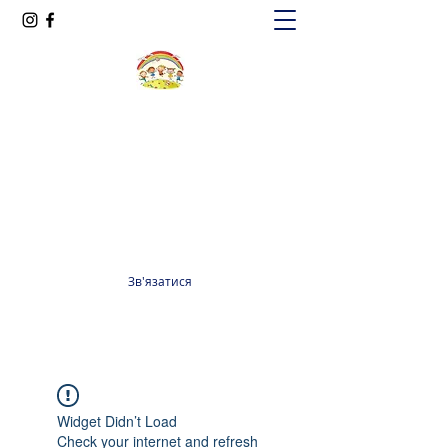
Oксфорд КІДС
Громадська організація
officeoxfordkids@gmail.com
+380 98 965 13 55
Зв'язатися
Widget Didn’t Load
Check your internet and refresh