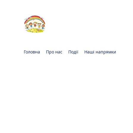
Oксфорд КІДС
Громадська
організація
Головна
Про нас
Події
Наші напрямки