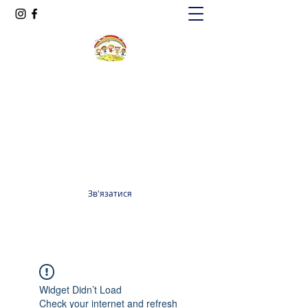
Oксфорд КІДС
Громадська організація
officeoxfordkids@gmail.com
+380 98 965 13 55
Зв'язатися
Widget Didn’t Load
Check your internet and refresh