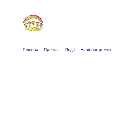
Oксфорд КІДС
Громадська
організація
Головна
Про нас
Події
Наші напрямки