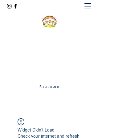
Oксфорд КІДС
Громадська організація
officeoxfordkids@gmail.com
+380 98 965 13 55
Зв'язатися
Widget Didn’t Load
Check your internet and refresh