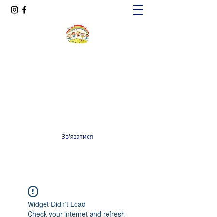
Oксфорд КІДС
Громадська організація
officeoxfordkids@gmail.com
+380 98 965 13 55
Зв'язатися
Widget Didn’t Load
Check your internet and refresh