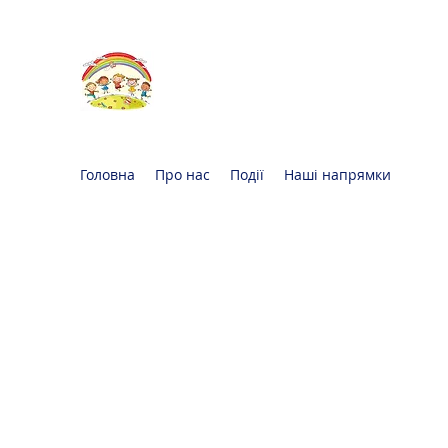
Oксфорд КІДС
Громадська
організація
Головна
Про нас
Події
Наші напрямки