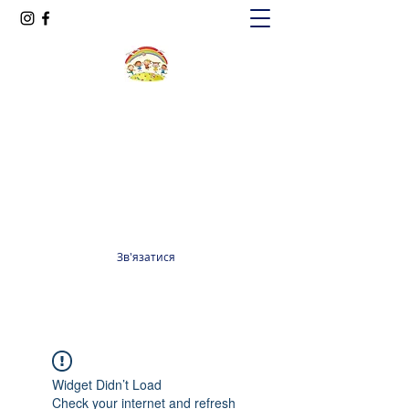
Oксфорд КІДС
Громадська організація
officeoxfordkids@gmail.com
+380 98 965 13 55
Зв'язатися
Widget Didn’t Load
Check your internet and refresh