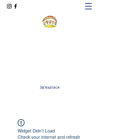
Oксфорд КІДС
Громадська організація
officeoxfordkids@gmail.com
+380 98 965 13 55
Зв'язатися
Widget Didn’t Load
Check your internet and refresh