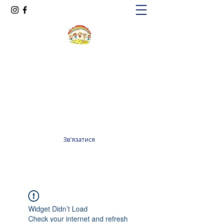
Oксфорд КІДС
Громадська організація
officeoxfordkids@gmail.com
+380 98 965 13 55
Зв'язатися
Widget Didn’t Load
Check your internet and refresh