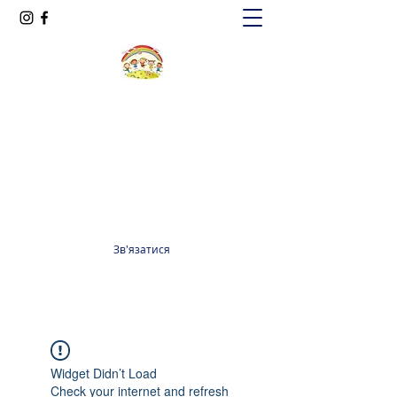
Oксфорд КІДС
Громадська організація
officeoxfordkids@gmail.com
+380 98 965 13 55
Зв'язатися
Widget Didn’t Load
Check your internet and refresh