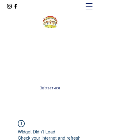
Oксфорд КІДС
Громадська організація
officeoxfordkids@gmail.com
+380 98 965 13 55
Зв'язатися
Widget Didn’t Load
Check your internet and refresh