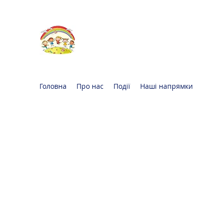
Oксфорд КІДС
Громадська
організація
Головна
Про нас
Події
Наші напрямки