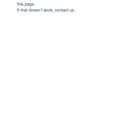
this page.
If that doesn’t work, contact us.