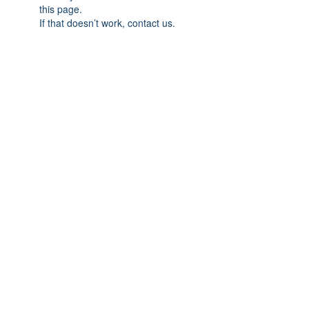
this page.
If that doesn’t work, contact us.