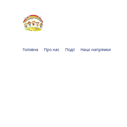
Oксфорд КІДС
Громадська
організація
Головна
Про нас
Події
Наші напрямки