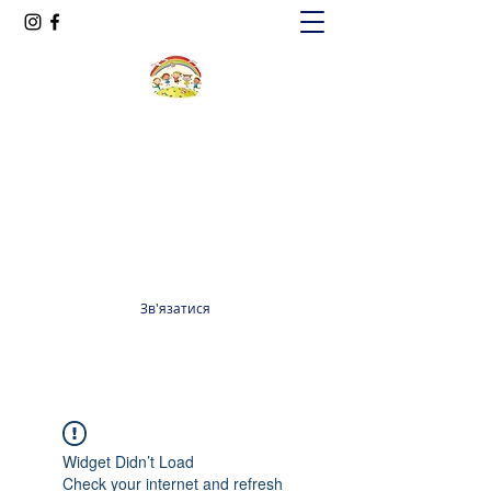
Oксфорд КІДС
Громадська організація
officeoxfordkids@gmail.com
+380 98 965 13 55
Зв'язатися
Widget Didn’t Load
Check your internet and refresh