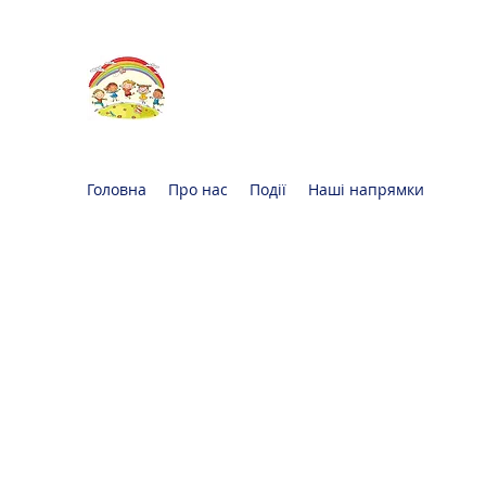
Oксфорд КІДС
Громадська
організація
Головна
Про нас
Події
Наші напрямки