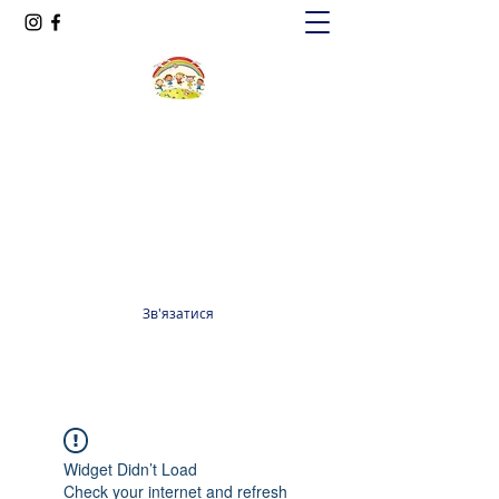
Oксфорд КІДС
Громадська організація
officeoxfordkids@gmail.com
+380 98 965 13 55
Зв'язатися
Widget Didn’t Load
Check your internet and refresh