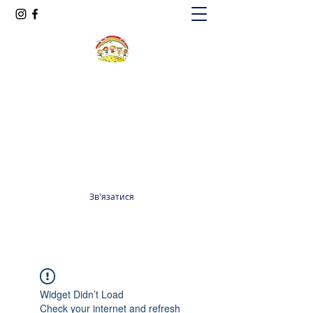
Oксфорд КІДС
Громадська організація
officeoxfordkids@gmail.com
+380 98 965 13 55
Зв'язатися
Widget Didn’t Load
Check your internet and refresh