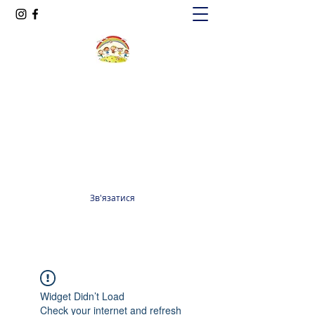
Oксфорд КІДС
Громадська організація
officeoxfordkids@gmail.com
+380 98 965 13 55
Зв'язатися
Widget Didn’t Load
Check your internet and refresh