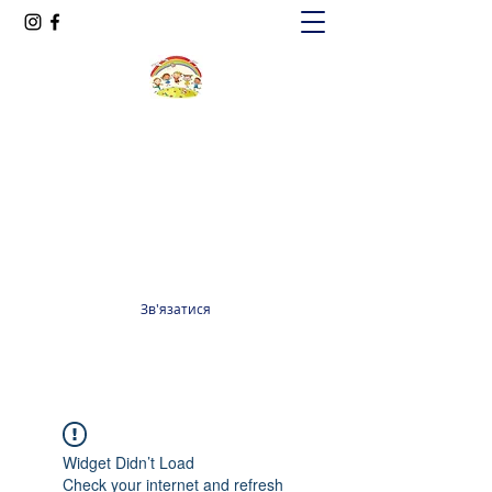
Oксфорд КІДС
Громадська організація
officeoxfordkids@gmail.com
+380 98 965 13 55
Зв'язатися
Widget Didn’t Load
Check your internet and refresh