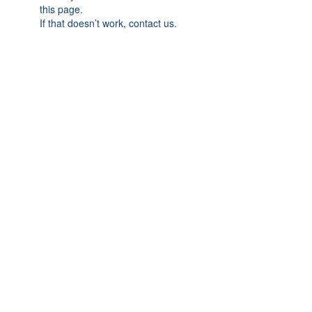
this page.
If that doesn’t work, contact us.