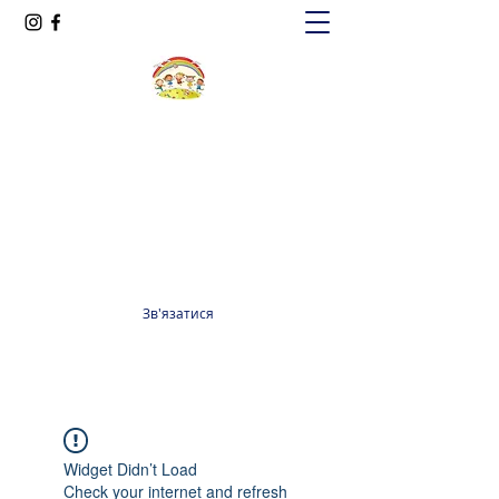
Oксфорд КІДС
Громадська організація
officeoxfordkids@gmail.com
+380 98 965 13 55
Зв'язатися
Widget Didn’t Load
Check your internet and refresh