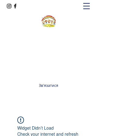
Oксфорд КІДС
Громадська організація
officeoxfordkids@gmail.com
+380 98 965 13 55
Зв'язатися
Widget Didn’t Load
Check your internet and refresh