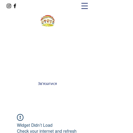
Oксфорд КІДС
Громадська організація
officeoxfordkids@gmail.com
+380 98 965 13 55
Зв'язатися
Widget Didn’t Load
Check your internet and refresh