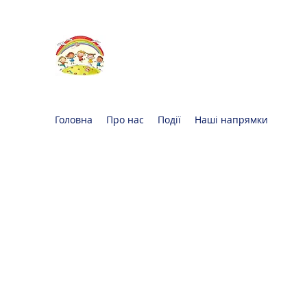
Oксфорд КІДС
Громадська
організація
Головна
Про нас
Події
Наші напрямки