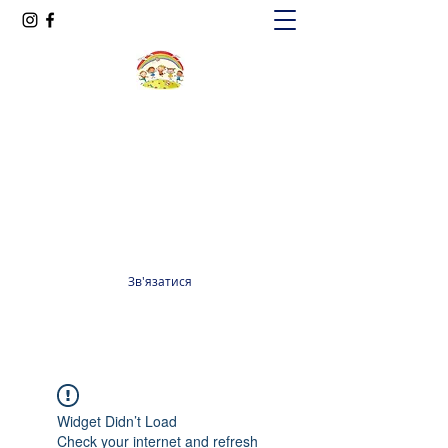
Oксфорд КІДС
Громадська організація
officeoxfordkids@gmail.com
+380 98 965 13 55
Зв'язатися
Widget Didn’t Load
Check your internet and refresh