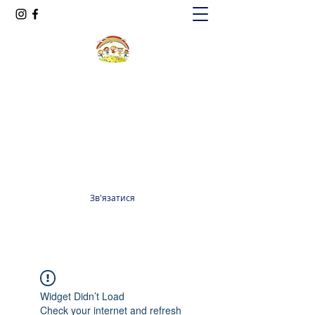
Oксфорд КІДС
Громадська організація
officeoxfordkids@gmail.com
+380 98 965 13 55
Зв'язатися
Widget Didn’t Load
Check your internet and refresh