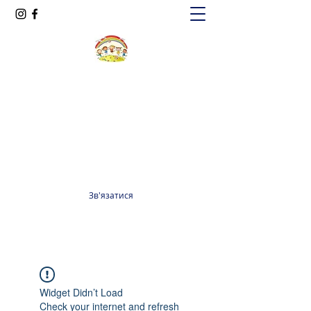
Oксфорд КІДС
Громадська організація
officeoxfordkids@gmail.com
+380 98 965 13 55
Зв'язатися
Widget Didn’t Load
Check your internet and refresh