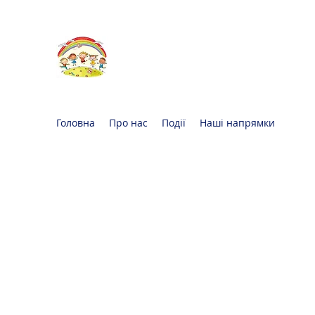
Oксфорд КІДС
Громадська
організація
Головна
Про нас
Події
Наші напрямки