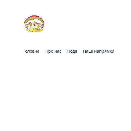
Oксфорд КІДС
Громадська
організація
Головна
Про нас
Події
Наші напрямки