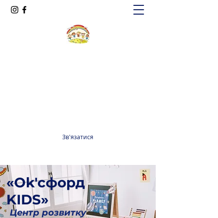
Oксфорд КІДС
Громадська організація
officeoxfordkids@gmail.com
+380 98 965 13 55
Зв'язатися
«Ok'сфорд
KIDS»
Центр розвитку