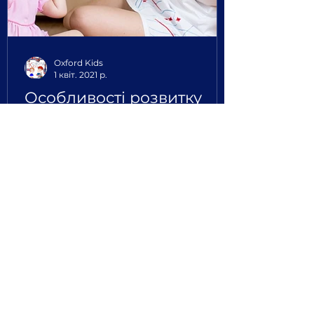
Oxford Kids
1 квіт. 2021 р.
Особливості розвитку
дитини від 3 років
3 роки - особливий вік. Психологи
кажуть, що в цей час починають
розкриватися таланти дитини. У
ньому зароджується самостійна
особистість...
Години роботи
Ласкаво просимо